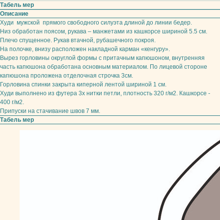
Табель мер
Описание
Худи мужской прямого свободного силуэта длиной до линии бедер.
Низ обработан поясом, рукава – манжетами из кашкорсе шириной 5.5 см.
Плечо спущенное. Рукав втачной, рубашечного покроя.
На полочке, внизу расположен накладной карман «кенгуру».
Вырез горловины округлой формы с притачным капюшоном, внутренняя
часть капюшона обработана основным материалом. По лицевой стороне
капюшона проложена отделочная строчка 3см.
Горловина спинки закрыта киперной лентой шириной 1 см.
Худи выполнено из футера 3х нитки петли, плотность 320 г/м2. Кашкорсе -
400 г/м2.
Припуски на стачивание швов 7 мм.
Табель мер